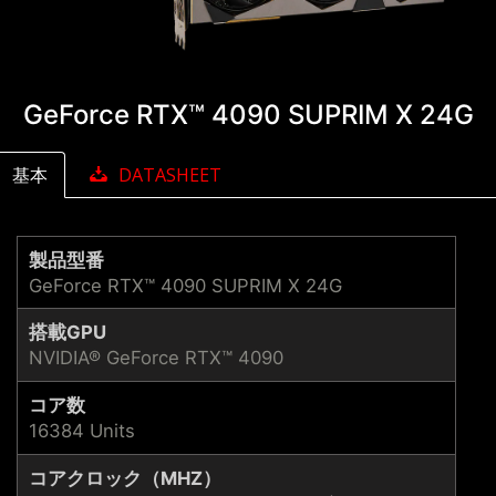
GeForce RTX™ 4090 SUPRIM X 24G
基本
DATASHEET
製品型番
GeForce RTX™ 4090 SUPRIM X 24G
搭載GPU
NVIDIA® GeForce RTX™ 4090
コア数
16384 Units
コアクロック（MHZ）