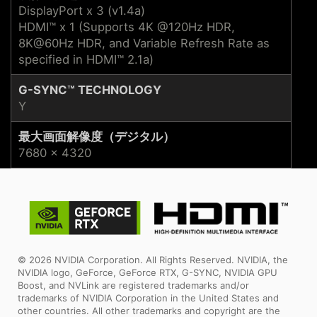
DisplayPort x 3 (v1.4a)
HDMI™ x 1 (Supports 4K @120Hz HDR,
8K@60Hz HDR, and Variable Refresh Rate as
specified in HDMI™ 2.1a)
G-SYNC™ TECHNOLOGY
Y
最大画面解像度（デジタル）
7680 x 4320
© 2026 NVIDIA Corporation. All Rights Reserved. NVIDIA, the
NVIDIA logo, GeForce, GeForce RTX, G-SYNC, NVIDIA GPU
Boost, and NVLink are registered trademarks and/or
trademarks of NVIDIA Corporation in the United States and
other countries. All other trademarks and copyright are the