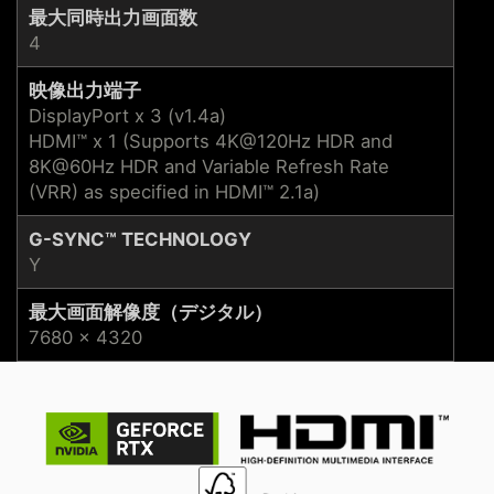
最大同時出力画面数
4
映像出力端子
DisplayPort x 3 (v1.4a)
HDMI™ x 1 (Supports 4K@120Hz HDR and
8K@60Hz HDR and Variable Refresh Rate
(VRR) as specified in HDMI™ 2.1a)
G-SYNC™ TECHNOLOGY
Y
最大画面解像度（デジタル）
7680 x 4320