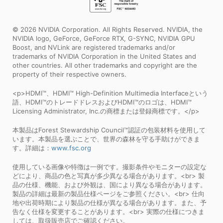
© 2026 NVIDIA Corporation. All Rights Reserved. NVIDIA, the
NVIDIA logo, GeForce, GeForce RTX, G-SYNC, NVIDIA GPU
Boost, and NVLink are registered trademarks and/or
trademarks of NVIDIA Corporation in the United States and
other countries. All other trademarks and copyright are the
property of their respective owners.
<p>HDMI™、HDMI™ High-Definition Multimedia Interfaceという
語、HDMI™のトレードドレスおよびHDMI™のロゴは、HDMI™
Licensing Administrator, Inc.の商標または登録商標です。</p>
本製品はForest Stewardship Council™認証の包装材料を使用して
います。本製品を選ぶことで、世界の森林を守る手助けができま
す。詳細は：
www.fsc.org
使用している画像や特徴は一例です。撮影条件やモニターの設定な
どにより、商品の色と写真が多少異なる場合があります。<br> 製
品の仕様、機能、および外観は、国により異なる場合があります。
製品の詳細は最新の製品仕様ページをご参照ください。<br> 仕向
地や出荷時期により製品の仕様が異なる場合があります。また、予
告なく仕様を変更することがあります。<br> 実際の仕様につきま
しては、取扱販売店でご確認ください。