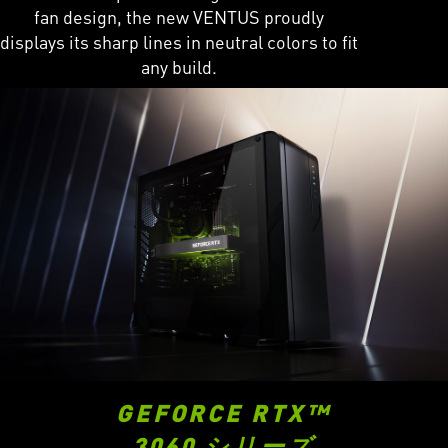
fan design, the new VENTUS proudly
displays its sharp lines in neutral colors to fit
any build.
GEFORCE RTX™
3060 シリーズ