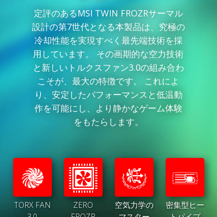
定評のあるMSI TWIN FROZRサーマル
設計の第7世代となる本製品は、究極の
冷却性能を実現すべく最先端技術を採
用しています。 その画期的な空力技術
と新しいトルクスファン3.0の組み合わ
こそが、最大の特徴です。 これによ
り、安定したパフォーマンスと低温動
作を可能にし、より静かなゲーム体験
をもたらします。
TORX FAN
ZERO
空気力学の
密集型ヒー
3.0
FROZR
マスター
トパイプ