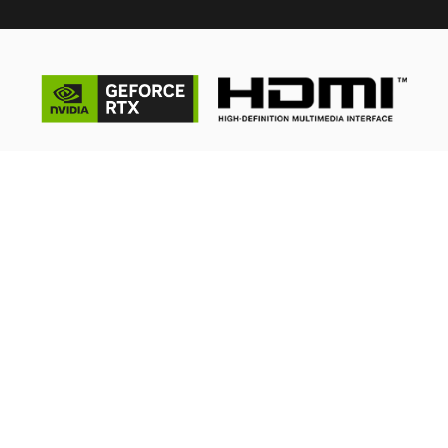
© 2026 NVIDIA Corporation. All Rights Reserved. NVIDIA, the
NVIDIA logo, GeForce, GeForce RTX, G-SYNC, NVIDIA GPU
Boost, and NVLink are registered trademarks and/or
trademarks of NVIDIA Corporation in the United States and
other countries. All other trademarks and copyright are the
property of their respective owners.
<p>HDMI™、HDMI™ High-Definition Multimedia Interfaceという
語、HDMI™のトレードドレスおよびHDMI™のロゴは、HDMI™
Licensing Administrator, Inc.の商標または登録商標です。</p>
使用している画像や特徴は一例です。撮影条件やモニターの設定な
どにより、商品の色と写真が多少異なる場合があります。<br> 製
品の仕様、機能、および外観は、国により異なる場合があります。
製品の詳細は最新の製品仕様ページをご参照ください。<br> 仕向
地や出荷時期により製品の仕様が異なる場合があります。また、予