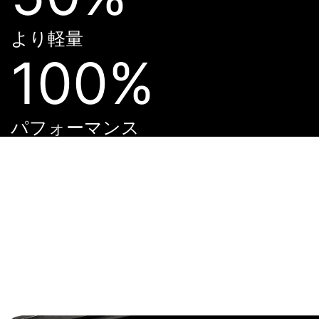
より軽量
100%
パフォーマンス
様々なPCケースに
対応
MSI AERO ITXグラフィックスカードは、あらゆるPCケ
ースに収まります。 また、グラフィックスカードがコン
パクトなことにより、フルサイズのグラフィックスカー
ドよりも重量が劇的に少ないことも特徴です。