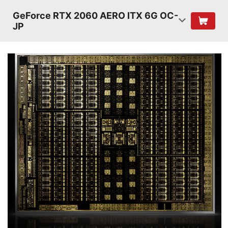
GeForce RTX 2060 AERO ITX 6G OC-
JP