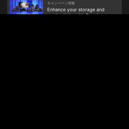
キャンペーン情報
Enhance your storage and
productivity with Dropbox
© 2026 NVIDIA Corporation. All Rights Reserved. NVIDIA, the
NVIDIA logo, GeForce, GeForce GTX, G-SYNC, NVIDIA GPU
Boost, and NVLink are registered trademarks and/or
trademarks of NVIDIA Corporation in the United States and
other countries. All other trademarks and copyright are the
property of their respective owners.
<p>HDMI™、HDMI™ High-Definition Multimedia Interfaceという
語、HDMI™のトレードドレスおよびHDMI™のロゴは、HDMI™
Licensing Administrator, Inc.の商標または登録商標です。</p>