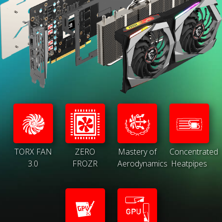
TORX FAN
ZERO
Mastery of
Concentrated
3.0
FROZR
Aerodynamics
Heatpipes