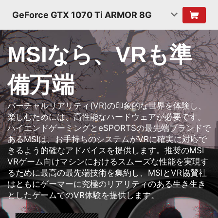
GeForce GTX 1070 Ti ARMOR 8G
MSIなら、VRも準
備万端
バーチャルリアリティ(VR)の印象的な世界を体験し、
楽しむためには、高性能なハードウェアが必要です。
ハイエンドゲーミングとeSPORTSの最先端ブランドで
あるMSIは、お手持ちのシステムがVRに確実に対応で
きるよう的確なアドバイスを提供します。推奨のMSI
VRゲーム向けマシンにおけるスムーズな性能を実現す
るために最高の最先端技術を集約し、MSIとVR協賛社
はともにゲーマーに究極のリアリティのある生き生き
としたゲームでのVR体験を提供します。