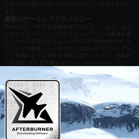
なめらかで電力効率の良好なゲーミング体験を実現し
ます。
最新のゲーミングテクノロジー
Pascal は、VR や超高解像度のモニター、あるいはマ
ルチモニターといった次世代ディスプレイの要請を満
たすために開発されました。NVIDIA GameWorks™ テ
クノロジを駆使して、きわめてなめらかなゲームプレ
イと映画のような体験を実現します。さらに、革命的
な新機能 360 度画像キャプチャを組み入れました。