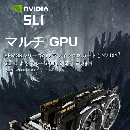
マルチ GPU
®
ARMORシリーズのグラフィックスカードもNVIDIA
®
SLI
によるマルチGPUに対応しています。
※SLI対応のGPUを搭載したモデルのみ