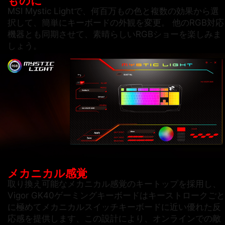
MSI Mystic Lightで、何百万もの色と複数の効果から選
択して、簡単にキーボードの外観を変更。 他のRGB対応
機器とも同期させて、素晴らしいRGBショーを楽しみま
しょう。
メカニカル感覚
取り換え可能なメカニカル感覚のキートップを採用し、
Vigor GK40ゲーミングキーボードはキーストロークごと
に極めてメカニカルスイッチキーボードに近い優れた反
応感を提供します、この設計により、オンラインでの敵