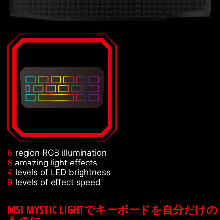
6
region RGB illumination
8
amazing light effects
4
levels of LED brightness
9
levels of effect speed
MSI MYSTIC LIGHTでキーボードを自分だけの
ものに