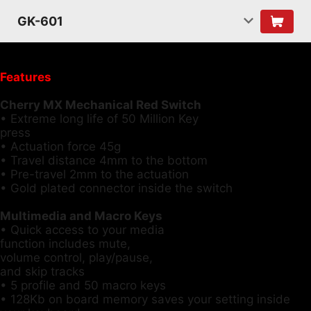
GK-601
Features
Cherry MX Mechanical Red Switch
• Extreme long life of 50 Million Key
press
• Actuation force 45g
• Travel distance 4mm to the bottom
• Pre-travel 2mm to the actuation
• Gold plated connector inside the switch
Multimedia and Macro Keys
• Quick access to your media
function includes mute,
volume control, play/pause,
and skip tracks
• 5 profile and 50 macro keys
• 128Kb on board memory saves your setting inside