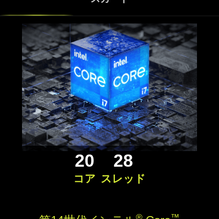
®
NVIDIA
GeForce RTX™ 5060 Ti
8GB搭載
RTX 3060 Tiと比べて最大で約5.8倍のゲーミング性
能を発揮するグラフィックスカードで、より進化し
20
28
たDLSS 4.5を使用することにより、フルHD解像度
かつ高リフレッシュレートに対応したゲーミングモ
コア
スレッド
ニターとの組み合わせにお勧めです。
よりデータ転送が高速なDDR5メモ
リ搭載
®
™
DDR4と比べメモリ速度を向上させたDDR5メモリを