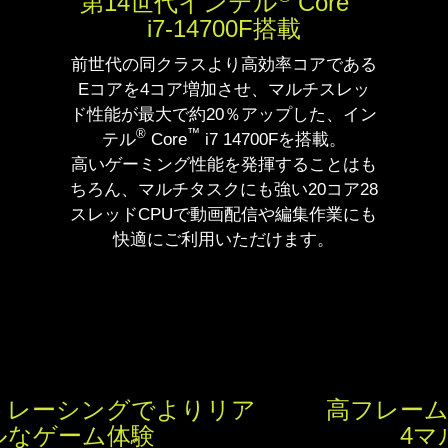
第14世代インテル
Core
搭載しており、大容量データのやり取りにおいて効
i
7-14700F搭載
果を発揮します。
前世代の同クラスより高効率コアである
Eコアを4コア増加させ、マルチスレッ
※画像はイメージです
ド性能が最大で約20％アップした、イン
®
™
テル
Core
i7 14700Fを搭載。
高いゲーミング性能を発揮することはも
ちろん、マルチタスクにも強い20コア28
スレッドCPUで動画配信や編集作業にも
快適にご利用いただけます。
高フレームレートを実現するDLSS
4マルチフレーム生成