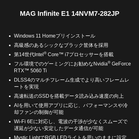
Windows 11 Homeプリインストール
高級感のあるシックなブラック筐体を採用
®
第14世代Intel
Core™ i7プロセッサーを搭載
®
フル環境でのゲーミングにお勧めなNvidia
GeForce
RTX™ 5060 Ti
DLSS4のマルチフレーム生成でより高いフレームレ
ートを実現
高速転送のSSDを搭載データ読み込み速度の向上
AIを用いて使用アプリに応じ、パフォーマンスや冷
却ファンの制御が可能
Wi-Fi 6Eに対応し、電波の干渉が少なくスムーズで
遅延が少ない安定したデータ通信が可能
Mystic LightでRGB LEDライトを思いのままに設定
でき自分好みのゲーミング環境を構築
総合管理ソフトウェア「MSI Center」でゲームに便