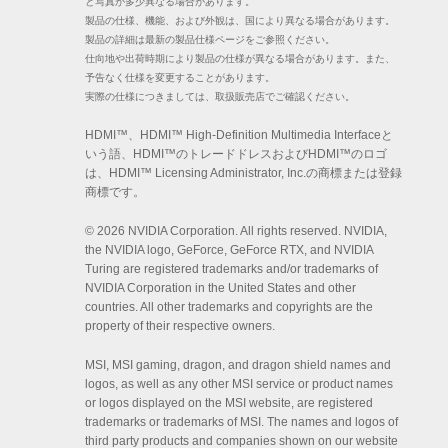
仕向地や出荷時期により製品の仕様が異なる場合があります。また、
予告なく仕様を変更することがあります。
実際の仕様につきましては、取扱販売店でご確認ください。
HDMI™、HDMI™ High-Definition Multimedia Interfaceと
いう語、HDMI™のトレードドレスおよびHDMI™のロゴ
は、HDMI™ Licensing Administrator, Inc.の商標または登録
商標です。
© 2026 NVIDIA Corporation. All rights reserved. NVIDIA,
the NVIDIA logo, GeForce, GeForce RTX, and NVIDIA
Turing are registered trademarks and/or trademarks of
NVIDIA Corporation in the United States and other
countries. All other trademarks and copyrights are the
property of their respective owners.
MSI, MSI gaming, dragon, and dragon shield names and
logos, as well as any other MSI service or product names
or logos displayed on the MSI website, are registered
trademarks or trademarks of MSI. The names and logos of
third party products and companies shown on our website
and used in the materials are the property of their
respective owners and may also be trademarks. MSI
trademarks and copyrighted materials may be used only