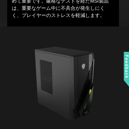
Feedbac
MAG Infinite E1 14NVM7-282JP