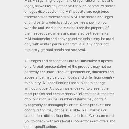
MSI, MSI gaming, dragon, and dragon shield names and
logos, as well as any other MSI service or product names
or logos displayed on the MSI website, are registered
trademarks or trademarks of MSI. The names and logos
of third party products and companies shown on our
website and used in the materials are the property of
their respective owners and may also be trademarks.
MSI trademarks and copyrighted materials may be used
only with written permission from MSI. Any rights not
expressly granted herein are reserved.
All images and descriptions are for illustrative purposes
only. Visual representation of the products may not be
perfectly accurate. Product specification, functions and
appearance may vary by models and differ from country
to country. All specifications are subject to change
without notice. Although we endeavor to present the
most precise and comprehensive information at the time
of publication, a small number of items may contain
typography or photography errors. Some products and
configuration may not be available in all markets or
launch time differs. Supplies are limited. We recommend
you to check with your local supplier for exact offers and
detail specifications.