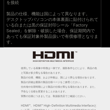
を接続
製品の仕様、機能は国によって異なります。
デスクトップパソコンの本体裏面に貼付けられて
いる白または黒の保証封印シール「Factory
Sealed」を解除・破損した場合、保証期間内で
あっても保証対象外製品扱いで有償修理となりま
す。
使用している画像や特徴は一例です。撮影条件などにより、商品の色
と写真が多少異なる場合があります。
製品の仕様、機能、および外観は、国により異なる場合があります。
製品の詳細は最新の製品仕様ページをご参照ください。
仕向地や出荷時期により製品の仕様が異なる場合があります。また、
予告なく仕様を変更することがあります。
実際の仕様につきましては、取扱販売店でご確認ください。
HDMI™、HDMI™ High-Definition Multimedia Interfaceと