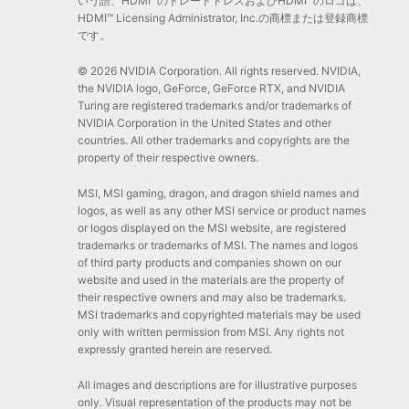
いう語、HDMI™のトレードドレスおよびHDMI™のロゴは、
HDMI™ Licensing Administrator, Inc.の商標または登録商標
です。
© 2026 NVIDIA Corporation. All rights reserved. NVIDIA,
the NVIDIA logo, GeForce, GeForce RTX, and NVIDIA
Turing are registered trademarks and/or trademarks of
NVIDIA Corporation in the United States and other
countries. All other trademarks and copyrights are the
property of their respective owners.
MSI, MSI gaming, dragon, and dragon shield names and
logos, as well as any other MSI service or product names
or logos displayed on the MSI website, are registered
trademarks or trademarks of MSI. The names and logos
of third party products and companies shown on our
website and used in the materials are the property of
their respective owners and may also be trademarks.
MSI trademarks and copyrighted materials may be used
only with written permission from MSI. Any rights not
expressly granted herein are reserved.
All images and descriptions are for illustrative purposes
only. Visual representation of the products may not be