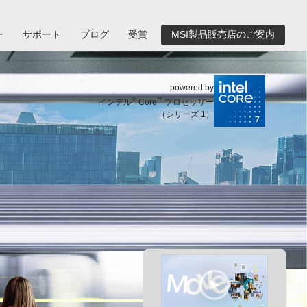
ー
サポート
ブログ
受賞
MSI製品販売店のご案内
powered by
®
™
インテル
Core
プロセッサー
（シリーズ 1）