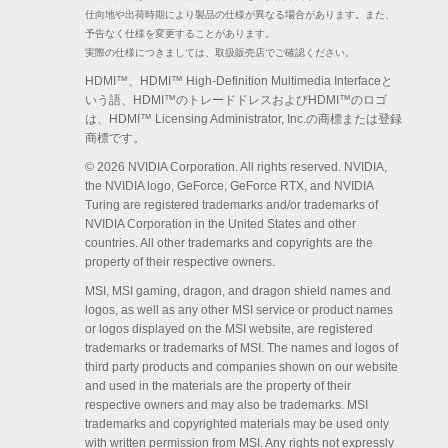
仕向地や出荷時期により製品の仕様が異なる場合があります。また、
予告なく仕様を変更することがあります。
実際の仕様につきましては、取扱販売店でご確認ください。
HDMI™、HDMI™ High-Definition Multimedia Interfaceと
いう語、HDMI™のトレードドレスおよびHDMI™のロゴ
は、HDMI™ Licensing Administrator, Inc.の商標または登録
商標です。
© 2026 NVIDIA Corporation. All rights reserved. NVIDIA,
the NVIDIA logo, GeForce, GeForce RTX, and NVIDIA
Turing are registered trademarks and/or trademarks of
NVIDIA Corporation in the United States and other
countries. All other trademarks and copyrights are the
property of their respective owners.
MSI, MSI gaming, dragon, and dragon shield names and
logos, as well as any other MSI service or product names
or logos displayed on the MSI website, are registered
trademarks or trademarks of MSI. The names and logos of
third party products and companies shown on our website
and used in the materials are the property of their
respective owners and may also be trademarks. MSI
trademarks and copyrighted materials may be used only
with written permission from MSI. Any rights not expressly