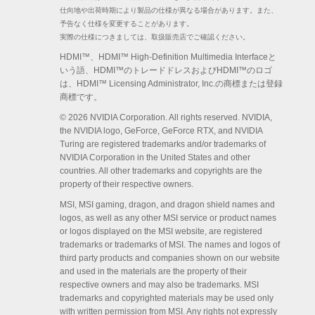
仕向地や出荷時期により製品の仕様が異なる場合があります。また、
予告なく仕様を変更することがあります。
実際の仕様につきましては、取扱販売店でご確認ください。
HDMI™、HDMI™ High-Definition Multimedia Interfaceと
いう語、HDMI™のトレードドレスおよびHDMI™のロゴ
は、HDMI™ Licensing Administrator, Inc.の商標または登録
商標です。
© 2026 NVIDIA Corporation. All rights reserved. NVIDIA,
the NVIDIA logo, GeForce, GeForce RTX, and NVIDIA
Turing are registered trademarks and/or trademarks of
NVIDIA Corporation in the United States and other
countries. All other trademarks and copyrights are the
property of their respective owners.
MSI, MSI gaming, dragon, and dragon shield names and
logos, as well as any other MSI service or product names
or logos displayed on the MSI website, are registered
trademarks or trademarks of MSI. The names and logos of
third party products and companies shown on our website
and used in the materials are the property of their
respective owners and may also be trademarks. MSI
trademarks and copyrighted materials may be used only
with written permission from MSI. Any rights not expressly