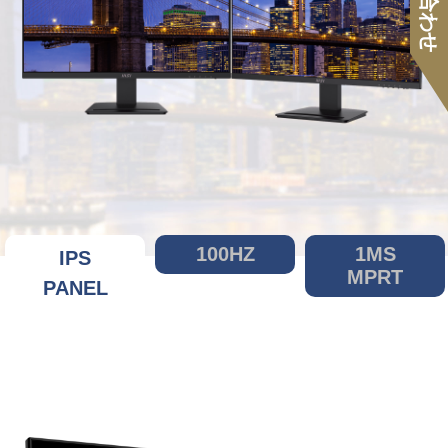
100HZ
1MS
IPS
MPRT
PANEL